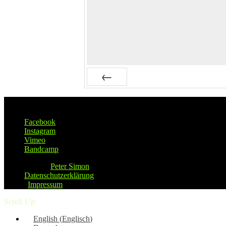
Zurück
Soclal Links
Facebook
Instagram
Vimeo
Bandcamp
© 2026
Peter Simon
|
Datenschutzerklärung
|
Impressum
Scroll Up
English
(
Englisch
)