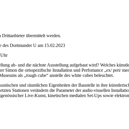
rittanbieter übermittelt werden.
age des Dortmunder U am 15.02.2023
 Uhr
lung ab- und die nächste Ausstellung aufgebaut wird? Welches künstle
 Simon die ortsspezifische Installation und Perfomance „ex/ peri/ menta
useums als „rough cube“ anstelle des white cubes beleuchtet.
stischen und räumlichen Eigenheiten der Baustelle in ihre künstlerische
netzten Stationen verändern die Parameter der audio-visuellen Install
tgenössischer Live-Kunst, kinetischen medialen Set-Ups sowie elektro